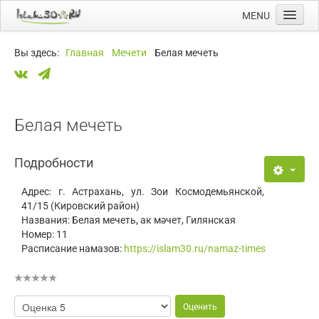
MENU
Главная
Вы здесь:
Главная
Мечети
Белая мечеть
Новости
Мечети
Намазы
Белая мечеть
Ссылки
Подробности
Календарь
Адрес:
г. Астрахань, ул. Зои Космодемьянской,
41/15 (Кировский район)
Названия:
Белая мечеть, ак мәчет, Гилянская
Номер:
11
Расписание намазов:
https://islam30.ru/namaz-times