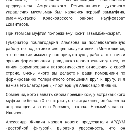
председателя Астраханского Регионального духовного
управления мусульман был назначен первый заммуфтия,
имам-мухтасиб Красноярского района Рауф-хазрат
Джантасов.
При этом сан муфтия по-прежнему носит Назымбек-хазрат.
Губернатор поблагодарил Ильязова за последовательную
работу по подготовке священнослужителей. «Мне кажется,
что неплохие имамы у нас присутствуют, работают с точки
зрения формирования гражданско-нравственных устоев, по
линии формирования патриотического отношения к своей
стране. Очень много вы делаете и ваши помощники по
формированию толерантного отношения друг к другу. И я
вам за это благодарен», - подчеркнул Александр Жилкин.
Сомнений, кого назвать своим преемником, у астраханского
муфтия не было. «Он - патриот, он - астраханец, он болеет за
астраханцев и за всю Россию», - сказал Назымбек-хазрат
Ильязов.
Александр Жилкин назвал нового председателя АРДУМ
«достойной фигурой», выразив уверенность, что он