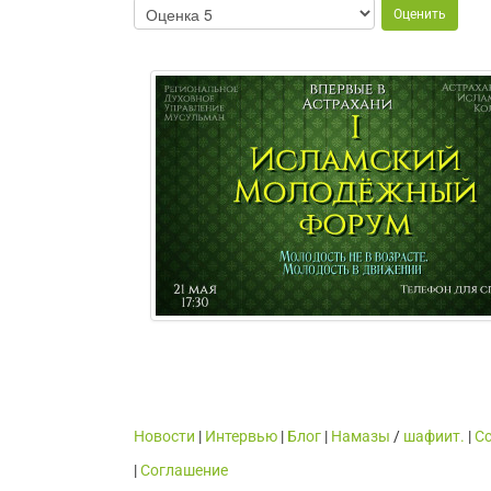
Новости
|
Интервью
|
Блог
|
Намазы
/
шафиит.
|
С
|
Cоглашение