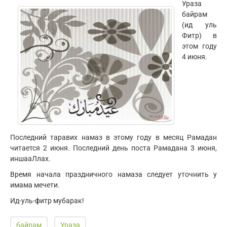
Ураза
байрам
(ид уль
Фитр) в
этом году
4 июня.
Последний таравих намаз в этому году в месяц Рамадан
читается 2 июня. Последний день поста Рамадана 3 июня,
иншааЛлах.
Время начала праздничного намаза следует уточнить у
имама мечети.
Ид-уль-фитр мубарак!
байрам
Ураза